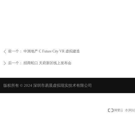
前一个：
中洲地产 C Future City VR 虚拟建造
ꄴ
后一个：
招商蛇口 天府新区线上发布会
ꄲ
版权所有 © 2024
深圳市易晨虚拟现实技术有限公司
本网站